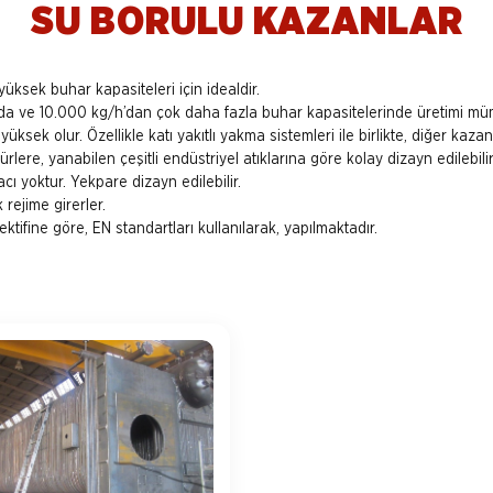
SU BORULU KAZANLAR
ksek buhar kapasiteleri için idealdir.
da ve 10.000 kg/h’dan çok daha fazla buhar kapasitelerinde üretimi m
üksek olur. Özellikle katı yakıtlı yakma sistemleri ile birlikte, diğer kaza
rlere, yanabilen çeşitli endüstriyel atıklarına göre kolay dizayn edilebilir
yacı yoktur. Yekpare dizayn edilebilir.
rejime girerler.
tifine göre, EN standartları kullanılarak, yapılmaktadır.