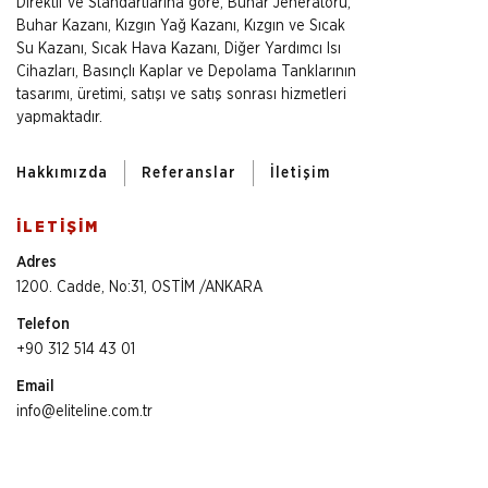
Direktif ve Standartlarına göre, Buhar Jeneratörü,
Buhar Kazanı, Kızgın Yağ Kazanı, Kızgın ve Sıcak
Su Kazanı, Sıcak Hava Kazanı, Diğer Yardımcı Isı
Cihazları, Basınçlı Kaplar ve Depolama Tanklarının
tasarımı, üretimi, satışı ve satış sonrası hizmetleri
yapmaktadır.
Hakkımızda
Referanslar
İletişim
İLETİŞİM
Adres
1200. Cadde, No:31, OSTİM /ANKARA
Telefon
+90 312 514 43 01
Email
info@eliteline.com.tr